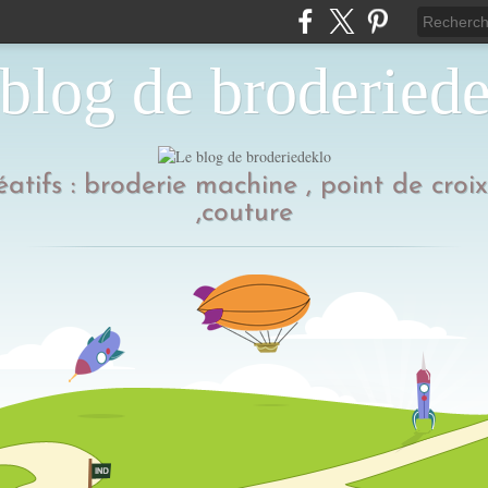
blog de broderied
réatifs : broderie machine , point de croi
,couture