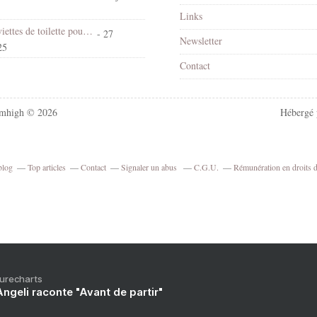
Links
Quelques serviettes de toilette pour Noël
- 27
Newsletter
25
Contact
mhigh © 2026
Hébergé
blog
Top articles
Contact
Signaler un abus
C.G.U.
Rémunération en droits d
Purecharts
ngeli raconte "Avant de partir"