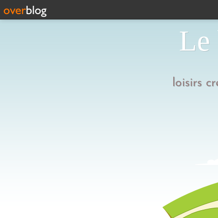
Le 
loisirs c